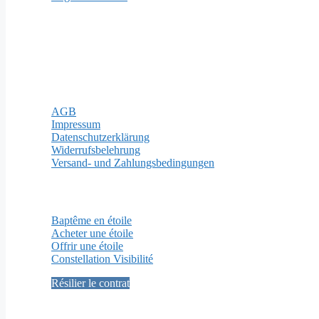
Modes de paiement
Mentions légales
AGB
Impressum
Datenschutzerklärung
Widerrufsbelehrung
Versand- und Zahlungsbedingungen
Pages importantes
Baptême en étoile
Acheter une étoile
Offrir une étoile
Constellation Visibilité
Résilier le contrat
Médias sociaux