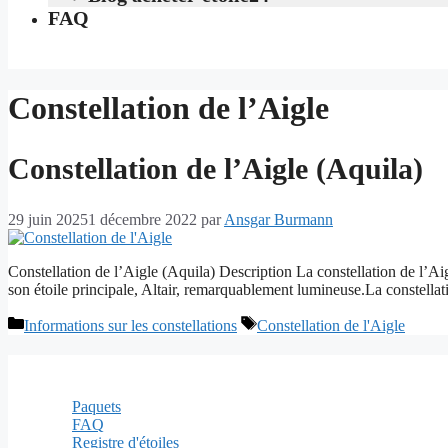
FAQ
Constellation de l’Aigle
Constellation de l’Aigle (Aquila)
29 juin 2025
1 décembre 2022
par
Ansgar Burmann
Constellation de l’Aigle (Aquila) Description La constellation de l’Aigl
son étoile principale, Altair, remarquablement lumineuse.La constellatio
Catégories
Étiquettes
Informations sur les constellations
Constellation de l'Aigle
Informations
Paquets
FAQ
Registre d'étoiles