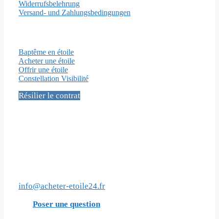
Widerrufsbelehrung
Versand- und Zahlungsbedingungen
Pages importantes
Baptême en étoile
Acheter une étoile
Offrir une étoile
Constellation Visibilité
Résilier le contrat
Médias sociaux
Contact
info@acheter-etoile24.fr
Poser une question