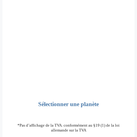
Achetez une planète!
Un cadeau unique!
Tout le monde connaît les planètes – y a-t-il un
meilleur cadeau?
Certificat, Feuille d ‘information, Porte-
documents, Dédicace, Poster étoile XL (A2)
Inscription au registre de l’espace Europe
Baptise le soleil d ‘un nouveau nom!
Poster XL des étoiles (A2)
Sélectionner une planète
*Pas d’affichage de la TVA. conformément au §19 (1) de la loi
allemande sur la TVA