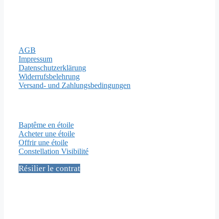
Mentions légales
AGB
Impressum
Datenschutzerklärung
Widerrufsbelehrung
Versand- und Zahlungsbedingungen
Pages importantes
Baptême en étoile
Acheter une étoile
Offrir une étoile
Constellation Visibilité
Résilier le contrat
Médias sociaux