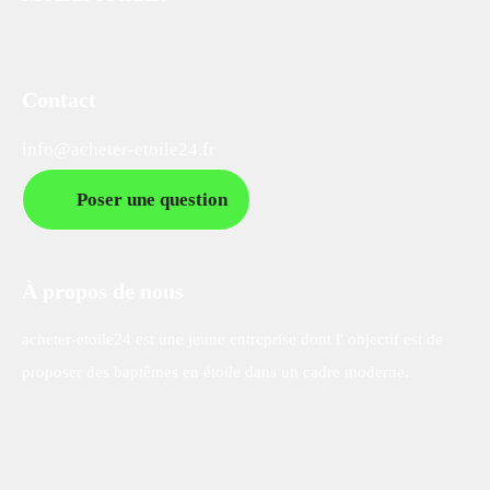
Contact
info@acheter-etoile24.fr
Poser une question
À propos de nous
acheter-etoile24 est une jeune entreprise dont l' objectif est de
proposer des baptêmes en étoile dans un cadre moderne.