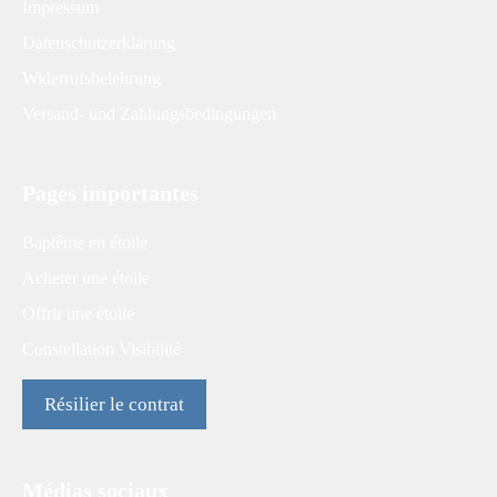
Impressum
Datenschutzerklärung
Widerrufsbelehrung
Versand- und Zahlungsbedingungen
Pages importantes
Baptême en étoile
Acheter une étoile
Offrir une étoile
Constellation Visibilité
Résilier le contrat
Médias sociaux